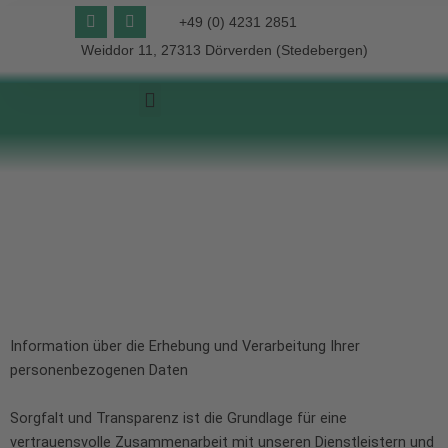
Zum
F
I
+49 (0) 4231 2851
Jetzt Kontaktieren
a
n
Inhalt
c
s
Weiddor 11, 27313 Dörverden (Stedebergen)
springen
e
t
b
a
o
g
o
r
k
a
m
Unsere Leistungen
VELUX- Dachfenster
Information über die Erhebung und Verarbeitung Ihrer
personenbezogenen Daten
Sorgfalt und Transparenz ist die Grundlage für eine
vertrauensvolle Zusammenarbeit mit unseren Dienstleistern und