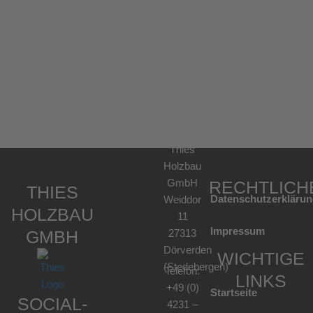
KONTAKT
Thies
Holzbau
GmbH
RECHTLICH
THIES
Datenschutzerklärun
Weiddor
HOLZBAU
11
Impressum
GMBH
27313
Dörverden
WICHTIGE
(Stedebergen)
Telefon:
LINKS
+49 (0)
Startseite
SOCIAL-
4231 –