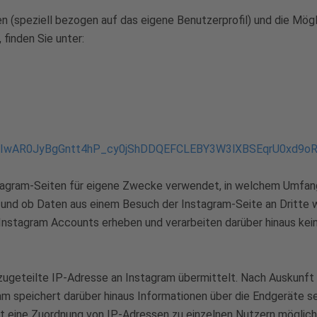
 (speziell bezogen auf das eigene Benutzerprofil) und die Möglic
 finden Sie unter:
lid=IwAR0JyBgGntt4hP_cy0jShDDQEFCLEBY3W3lXBSEqrU0xd9o
agram-Seiten für eigene Zwecke verwendet, in welchem Umfang 
 und ob Daten aus einem Besuch der Instagram-Seite an Dritte 
es Instagram Accounts erheben und verarbeiten darüber hinaus ke
 zugeteilte IP-Adresse an Instagram übermittelt. Nach Auskunft
m speichert darüber hinaus Informationen über die Endgeräte se
t eine Zuordnung von IP-Adressen zu einzelnen Nutzern möglich.