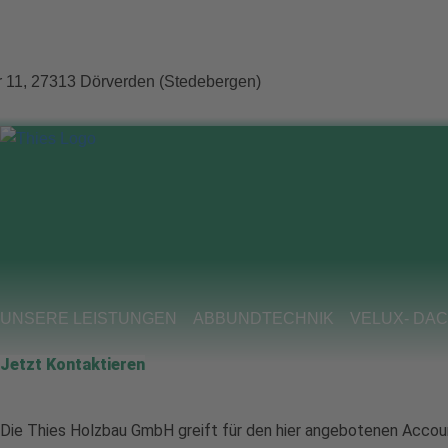
Zum
Inhalt
springen
 11, 27313 Dörverden (Stedebergen)
UNSERE LEISTUNGEN
ABBUNDTECHNIK
VELUX- DA
Jetzt Kontaktieren
Datenschutzhinweise für die Nutzung von Instagram
Die Thies Holzbau GmbH greift für den hier angebotenen Accou