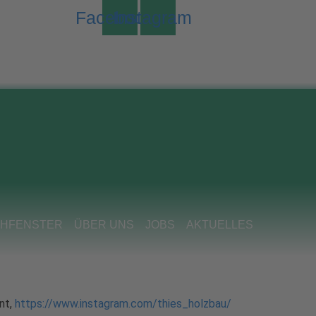
Facebook
Instagram
CHFENSTER
ÜBER UNS
JOBS
AKTUELLES
nt,
https://www.instagram.com/thies_holzbau/